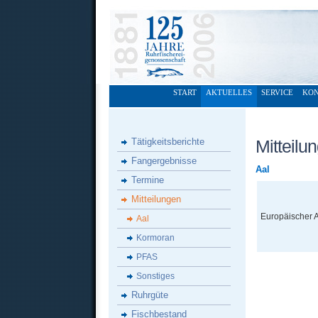
START
AKTUELLES
SERVICE
KO
Tätigkeitsberichte
Mitteilu
Fangergebnisse
Aal
Termine
Mitteilungen
Europäischer 
Aal
Kormoran
PFAS
Sonstiges
Ruhrgüte
Fischbestand