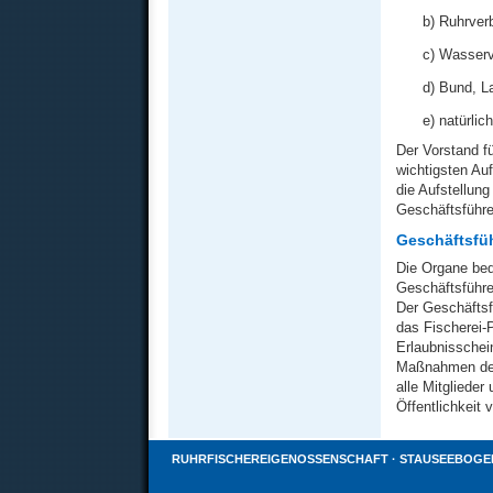
b) Ruhrver
c) Wasser
d) Bund, L
e) natürlic
Der Vorstand f
wichtigsten Au
die Aufstellun
Geschäftsführe
Geschäftsfü
Die Organe bed
Geschäftsführe
Der Geschäfts
das Fischerei-
Erlaubnisschein
Maßnahmen der 
alle Mitglieder
Öffentlichkeit v
RUHRFISCHEREIGENOSSENSCHAFT · STAUSEEBOGEN 23 ·