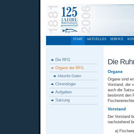
START
AKTUELLES
SERVICE
KO
Die RFG
Die Ruhr
Organe der RFG
Organe
Aktuelle Daten
Organe sind e
Chronologie
Vorstand, der 
auch die Satzun
Aufgaben
bestimmt den R
Satzung
Fischereirechte
Vorstand
Der Vorstand b
nachstehend be
a) Fischere